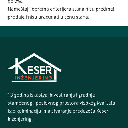
do 3%.
Nameštaj i oprema enterijera stana nisu predmet
prodaje i nisu uračunati u cenu stana.
13 godina iskustva, investiranja i gradnje
stambenog i poslovnog prostora visokog kvaliteta
kao kulminaciju ima stvaranje preduzeća Keser
Inženjering.