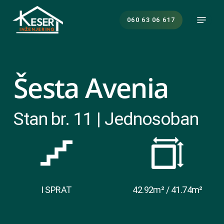
Skip
Menu
to
060 63 06 617
main
content
Šesta Avenia
Stan br. 11 | Jednosoban
I SPRAT
42.92m² / 41.74m²