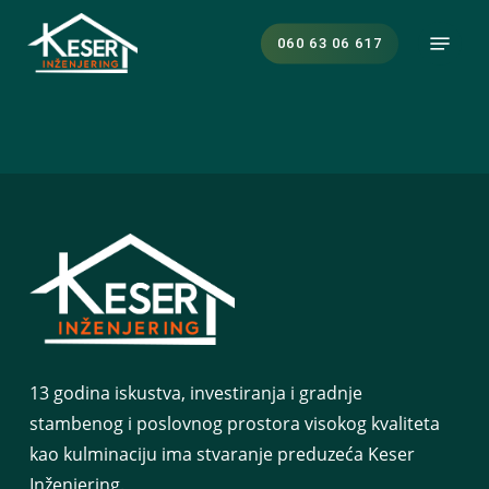
Skip
Menu
to
060 63 06 617
main
content
13 godina iskustva, investiranja i gradnje
stambenog i poslovnog prostora visokog kvaliteta
kao kulminaciju ima stvaranje preduzeća Keser
Inženjering.