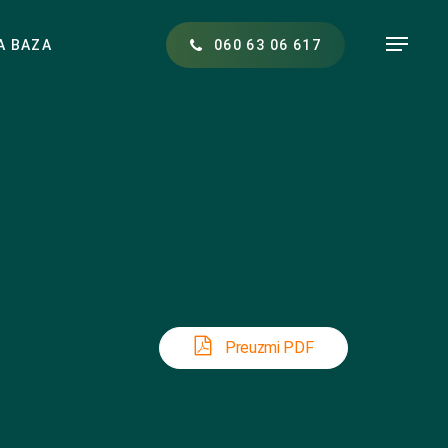
Menu
A BAZA
0
6
0
6
3
0
6
6
1
7
Preuzmi PDF