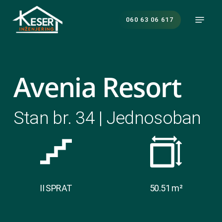
Skip
Menu
to
060 63 06 617
main
content
Avenia Resort
Stan br. 34 | Jednosoban
II SPRAT
50.51 m²