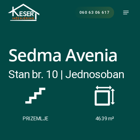
Skip
Menu
to
060 63 06 617
main
content
Sedma Avenia
Stan br. 10 | Jednosoban
PRIZEMLJE
46.39 m²