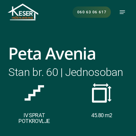
Skip
Menu
to
060 63 06 617
main
content
Peta Avenia
Stan br. 60 | Jednosoban
IV SPRAT
45.80 m2
POTKROVLJE