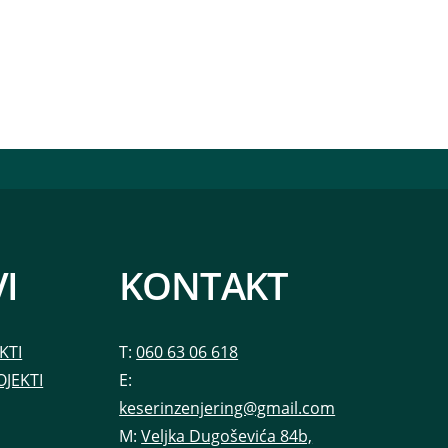
I
KONTAKT
KTI
T:
060 63 06 618
OJEKTI
E:
keserinzenjering@gmail.com
M:
Veljka Dugoševića 84b,