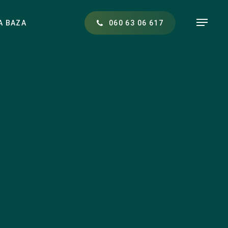
Menu
A BAZA
0
6
0
6
3
0
6
6
1
7