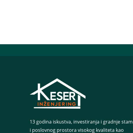
13 godina iskustva, investiranja i gradnje st
i poslovnog prostora visokog kvaliteta kao