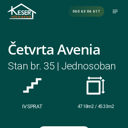
Skip
Menu
to
060 63 06 617
main
content
Četvrta Avenia
Stan br. 35 | Jednosoban
IV SPRAT
47.18m2 / 45.33m2