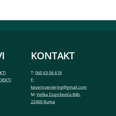
I
KONTAKT
KTI
T:
060 63 06 618
OJEKTI
E:
keserinzenjering@gmail.com
M:
Veljka Dugoševića 84b,
22400 Ruma