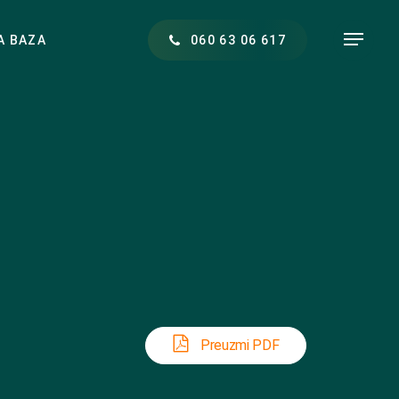
Menu
A BAZA
0
6
0
6
3
0
6
6
1
7
Preuzmi PDF