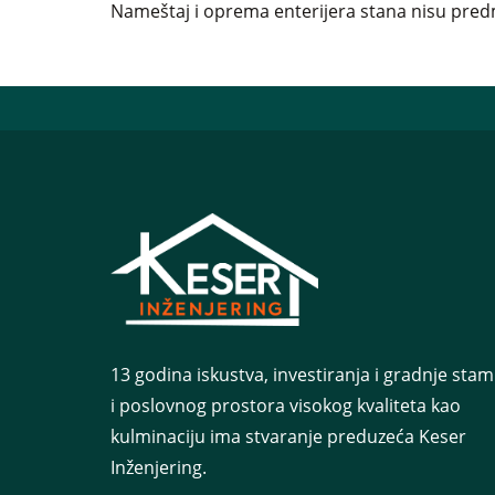
Nameštaj i oprema enterijera stana nisu predm
13 godina iskustva, investiranja i gradnje st
i poslovnog prostora visokog kvaliteta kao
kulminaciju ima stvaranje preduzeća Keser
Inženjering.