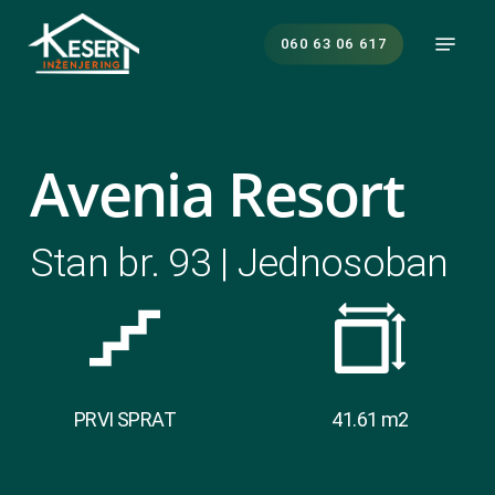
Skip
Menu
to
060 63 06 617
main
content
Avenia Resort
Stan br. 93 | Jednosoban
PRVI SPRAT
41.61 m2