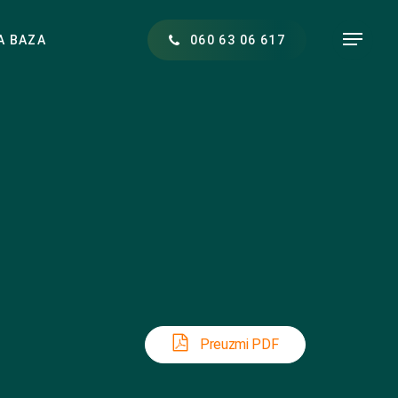
Menu
A BAZA
0
6
0
6
3
0
6
6
1
7
Preuzmi PDF