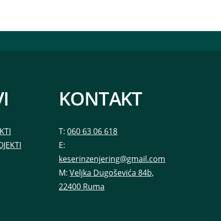
I
KONTAKT
KTI
T:
060 63 06 618
OJEKTI
E:
keserinzenjering@gmail.com
M:
Veljka Dugoševića 84b,
22400 Ruma