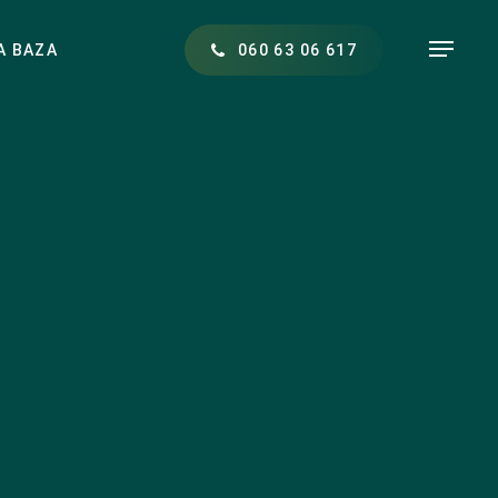
Menu
A BAZA
0
6
0
6
3
0
6
6
1
7