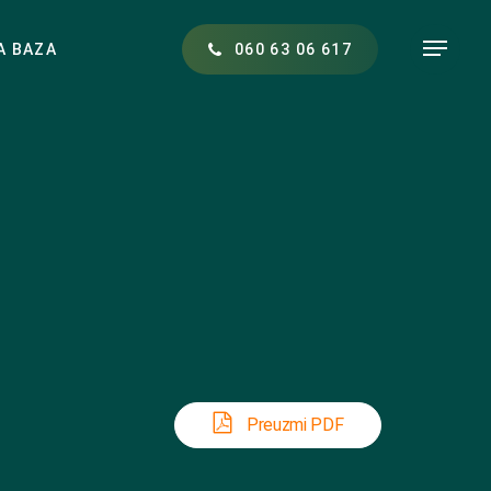
Menu
A BAZA
0
6
0
6
3
0
6
6
1
7
Preuzmi PDF