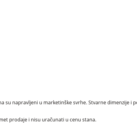
a su napravljeni u marketinške svrhe. Stvarne dimenzije i p
et prodaje i nisu uračunati u cenu stana.