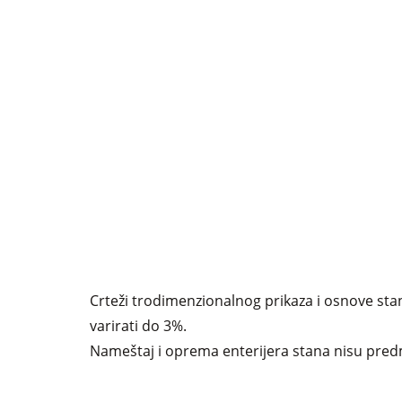
Crteži trodimenzionalnog prikaza i osnove stan
varirati do 3%.
Nameštaj i oprema enterijera stana nisu predm