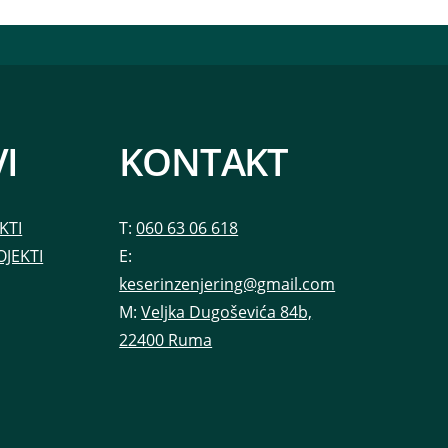
I
KONTAKT
KTI
T:
060 63 06 618
OJEKTI
E:
keserinzenjering@gmail.com
M:
Veljka Dugoševića 84b,
22400 Ruma