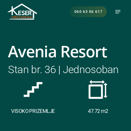
Skip
Menu
to
060 63 06 617
main
content
Avenia Resort
Stan br. 36 | Jednosoban
VISOKO PRIZEMLJE
47.72 m2