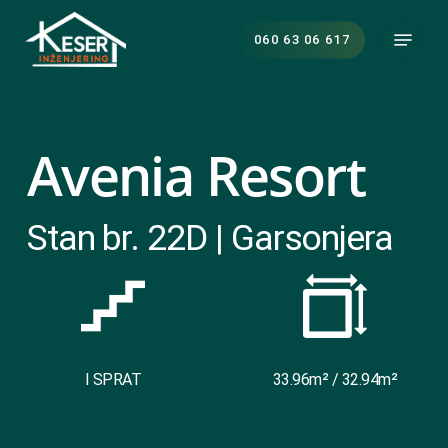
Skip
Menu
to
060 63 06 617
main
content
Avenia Resort
Stan br. 22D | Garsonjera
I SPRAT
33.96m² / 32.94m²