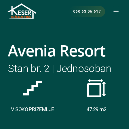
Skip
Menu
to
060 63 06 617
main
content
Avenia Resort
Stan br. 2 | Jednosoban
VISOKO PRIZEMLJE
47.29 m2