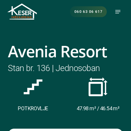
Skip
Menu
to
060 63 06 617
main
content
Avenia Resort
Stan br. 136 | Jednosoban
POTKROVLJE
47.98 m² / 46.54 m²